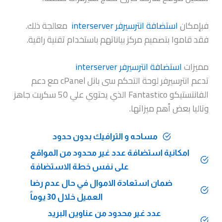
فبإمكان
استضافة انترسيرفر interserver
معالجة ذلك.
فقد قاموا بتصميم مركز بياناتهم باستخدام تقنية راقية.
مميزات
استضافة انترسيرفر interserver
تدعم انترسيرفر لوحة التحكم سى بانل cPanel مع دعم
الفانتستيكو Fantastico الذي يحتوي علي 50 سكربت جاهز
وتاليا بعض أهم ميزاتها.
مساحه و الترافيك بدون حدود
امكانية استضافة عدد غير محدود من المواقع
على نفس خطة الاستضافة
ضمان استعادة الاموال في حال عدم رضا
العميل خلال 30 يوماً
عدد غير محدود من عناوين البريد