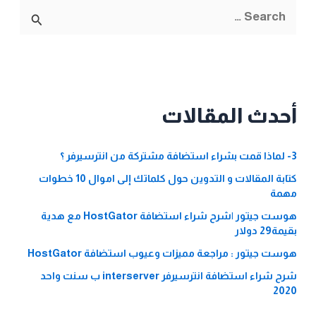
ا
ل
ب
ح
ث
أحدث المقالات
ع
ن
3- لماذا قمت بشراء استضافة مشتركة من انترسيرفر ؟
:
كتابة المقالات و التدوين حول كلماتك إلى اموال 10 خطوات
مهمة
هوست جيتور |شرح شراء استضافة HostGator مع هدية
بقيمة29 دولار
هوست جيتور : مراجعة مميزات وعيوب استضافة HostGator
شرح شراء استضافة انترسيرفر interserver ب سنت واحد
2020