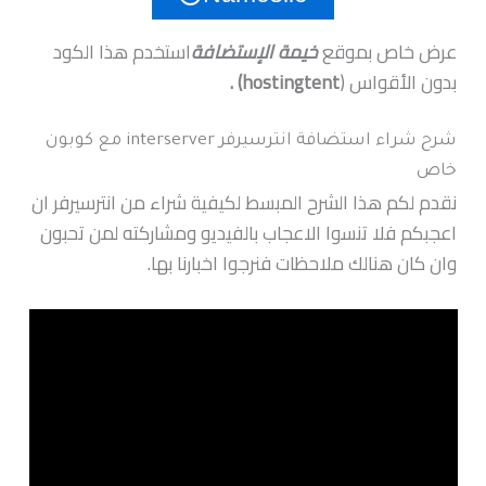
عرض خاص بموقع
خيمة الإستضافة
استخدم هذا الكود
بدون الأقواس (
hostingtent) .
شرح شراء استضافة انترسيرفر interserver مع كوبون
خاص
نقدم لكم هذا الشرح المبسط لكيفية شراء من انترسيرفر ان
اعجبكم فلا تنسوا الاعجاب بالفيديو ومشاركته لمن تحبون
وان كان هنالك ملاحظات فنرجوا اخبارنا بها.