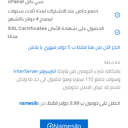
سي بانل cPanel
خصم خاص عند الاشتراك لمدة ثلاث سنوات
ليصبح 4 دولار بالشهر
الحصول على شهادة الأمان
SSL Certificates
مجانا
احجز الآن من هنا فقط ب 5 دولار شهري يا بلاش
ملاحظة
بامكانك شراء الدومين من شركة
انترسيرفر InterServer
وسوف تدفع $11 سنويا وهو مقبول الى حد ما ولكن
نقدم لك عرض افضل للدومين .
ا
حصل على دومين ب 5.99 دولار فقط
من
namesilo
Namesilo