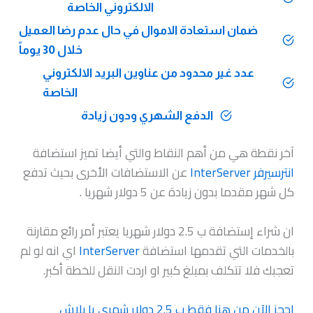
الالكتروني الخاصة
ضمان استعادة الاموال في حال عدم رضا العميل
خلال 30 يوماً
عدد غير محدود من عناوين البريد الالكتروني
الخاصة
الدفع الشهري ودون زيادة
آخر نقطة هي من أهم النقاط والتي أيضا تميز استضافة
انترسيرفر InterServer
عن الاستضافات الأخرى بحيث تدفع
كل شهر مقدما بدون زيادة عن 5 دولار شهريا .
ان شراء إستضافة ب 2.5 دولار شهريا يعتبر أمر رائع مقارنة
بالخدمات التي تقدمها استضافة
InterServer
اي انه لو لم
تعجبك فلا تتكلف بمبلغ كبير او اردت النقل للخطة أكبر.
احجز الآن من هنا فقط ب 2.5 دولار شهري يا بلاش