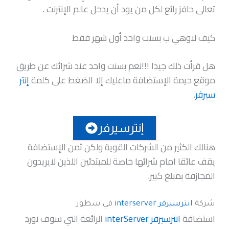
تعالى حافز رائع لكل من يود أن يدخل عالم الإنترنت .
كيف لاوهي ب بسنت واحد أول شهر فقط
هل قرأت ذلك جيدا !!!نعم بسنت واحد عند شرائك عن طريق
موقع خيمة الإستضافة ماعليك إلا الضغط على كلمة
إنتر
سيرفر
.
إنترسيرفر
هنالك الكثير من الشركات القوية ولكن ثمن الإستضافة
يقف عائقا امام شرائها خاصة للمبتدئين اللذين لايريدون
المجازفة بمبلغ كبير.
شركة
انترسيرفر interserver
في سطور
استضافة
انترسيرفر interServer
الرائعة التي سوف نورد