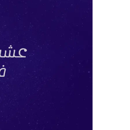
التدوين
حول
كلماتك
إلى
اموال
10
خطوات
مهمة